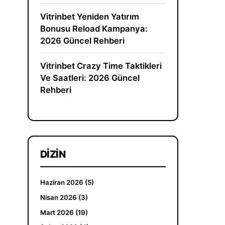
Vitrinbet Yeniden Yatırım
Bonusu Reload Kampanya:
2026 Güncel Rehberi
Vitrinbet Crazy Time Taktikleri
Ve Saatleri: 2026 Güncel
Rehberi
DIZIN
Haziran 2026 (5)
Nisan 2026 (3)
Mart 2026 (19)