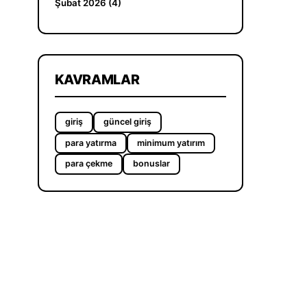
Şubat 2026 (4)
KAVRAMLAR
giriş
güncel giriş
para yatırma
minimum yatırım
para çekme
bonuslar