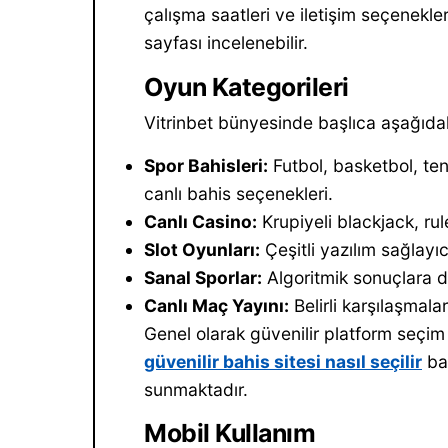
çalışma saatleri ve iletişim seçenekleri
sayfası incelenebilir.
Oyun Kategorileri
Vitrinbet bünyesinde başlıca aşağıdak
Spor Bahisleri:
Futbol, basketbol, ten
canlı bahis seçenekleri.
Canlı Casino:
Krupiyeli blackjack, ru
Slot Oyunları:
Çeşitli yazılım sağlayı
Sanal Sporlar:
Algoritmik sonuçlara da
Canlı Maç Yayını:
Belirli karşılaşmala
Genel olarak güvenilir platform seçim k
güvenilir bahis sitesi nasıl seçilir
baş
sunmaktadır.
Mobil Kullanım