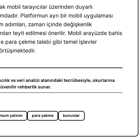
ak mobil tarayıcılar üzerinden duyarlı
rumdadır. Platformun ayrı bir mobil uygulaması
 adımları, zaman içinde değişkenlik
an teyit edilmesi önerilir. Mobil arayüzde bahis
e para çekme talebi gibi temel işlevler
örtüşmektedir.
ıncılık ve veri analizi alanındaki tecrübesiyle, okurlarına
güvenilir rehberlik sunar.
mum yatırım
para çekme
bonuslar