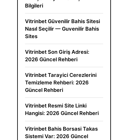
Bilgileri
Vitrinbet Güvenilir Bahis Sitesi
Nasıl Seçilir — Guvenilir Bahis
Sites
Vitrinbet Son Giriş Adresi:
2026 Güncel Rehberi
Vitrinbet Tarayici Cerezlerini
Temizleme Rehberi: 2026
Güncel Rehberi
Vitrinbet Resmi Site Linki
Hangisi: 2026 Güncel Rehberi
Vitrinbet Bahis Borsasi Takas
Sistemi Var: 2026 Güncel