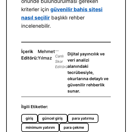
önünde bulundurulması gereken
kriterler için
güvenilir bahis sitesi
nasıl seçilir
başlıklı rehber
incelenebilir.
İçerik
Mehmet
—
Dijital yayıncılık ve
Canlı
Editörü:
Yılmaz
veri analizi
Skor
alanındaki
Editörü
tecrübesiyle,
okurlarına detaylı ve
güvenilir rehberlik
sunar.
İlgili Etiketler:
giriş
güncel giriş
para yatırma
minimum yatırım
para çekme