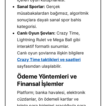
Sanal Sporlar:
Gerçek
müsabakalardan bağımsız, algoritmik
sonuçlara dayalı sanal spor bahis
kategorisi.
Canlı Oyun Şovları:
Crazy Time,
Lightning Rulet ve Mega Ball gibi
interaktif formatlı sunumlar.
Canlı oyun şovlarına ilişkin bilgilere
Crazy Time taktikleri ve saatleri
sayfasından ulaşılabilir.
Ödeme Yöntemleri ve
Finansal İşlemler
Platform; banka havalesi, elektronik
cüzdanlar, ön ödemeli kartlar ve
kripto para birimleri aracılığıyla para