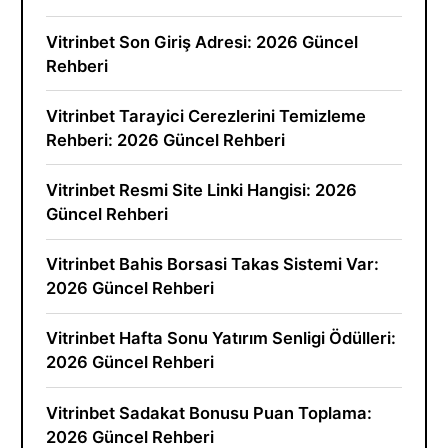
Vitrinbet Son Giriş Adresi: 2026 Güncel
Rehberi
Vitrinbet Tarayici Cerezlerini Temizleme
Rehberi: 2026 Güncel Rehberi
Vitrinbet Resmi Site Linki Hangisi: 2026
Güncel Rehberi
Vitrinbet Bahis Borsasi Takas Sistemi Var:
2026 Güncel Rehberi
Vitrinbet Hafta Sonu Yatırım Senligi Ödülleri:
2026 Güncel Rehberi
Vitrinbet Sadakat Bonusu Puan Toplama:
2026 Güncel Rehberi