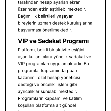
tarafından hesap ayarları ekranı
üzerinden etkinleştirilebilmektedir.
Bağımlılık belirtileri yaşayan
bireylerin uzman destek kuruluşlarına
başvurması önerilmektedir.
VIP ve Sadakat Programı
Platform, belirli bir aktivite eşiğini
aşan kullanıcılara yönelik sadakat ve
VIP programları uygulamaktadır. Bu
programlar kapsamında puan
kazanımı, özel hesap yöneticisi
desteği ve öncelikli işlem gibi
ayrıcalıklar sunulabilmektedir.
Programların kapsamı ve katılım
koşulları platforma ait güncel