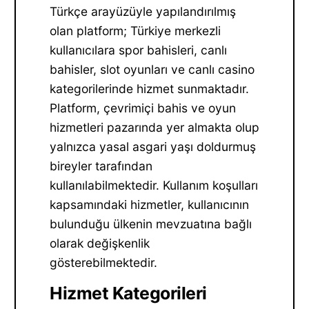
Türkçe arayüzüyle yapılandırılmış
olan platform; Türkiye merkezli
kullanıcılara spor bahisleri, canlı
bahisler, slot oyunları ve canlı casino
kategorilerinde hizmet sunmaktadır.
Platform, çevrimiçi bahis ve oyun
hizmetleri pazarında yer almakta olup
yalnızca yasal asgari yaşı doldurmuş
bireyler tarafından
kullanılabilmektedir. Kullanım koşulları
kapsamındaki hizmetler, kullanıcının
bulunduğu ülkenin mevzuatına bağlı
olarak değişkenlik
gösterebilmektedir.
Hizmet Kategorileri