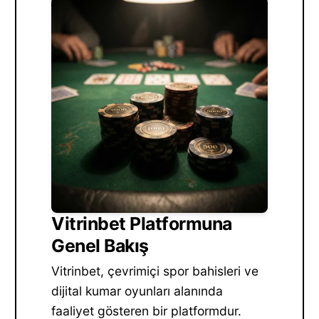
Vitrinbet Platformuna
Genel Bakış
Vitrinbet, çevrimiçi spor bahisleri ve
dijital kumar oyunları alanında
faaliyet gösteren bir platformdur.