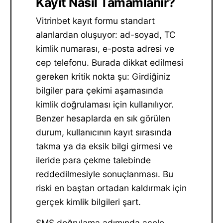
Kayıt Nasıl Tamamlanır?
Vitrinbet kayıt formu standart
alanlardan oluşuyor: ad-soyad, TC
kimlik numarası, e-posta adresi ve
cep telefonu. Burada dikkat edilmesi
gereken kritik nokta şu: Girdiğiniz
bilgiler para çekimi aşamasında
kimlik doğrulaması için kullanılıyor.
Benzer hesaplarda en sık görülen
durum, kullanıcının kayıt sırasında
takma ya da eksik bilgi girmesi ve
ileride para çekme talebinde
reddedilmesiyle sonuçlanması. Bu
riski en baştan ortadan kaldırmak için
gerçek kimlik bilgileri şart.
SMS doğrulama adımında acele