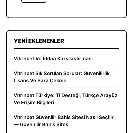
YENI EKLENENLER
Vitrinbet Ve İddaa Karşılaştırması
Vitrinbet Sık Sorulan Sorular: Güvenilirlik,
Lisans Ve Para Çekme
Vitrinbet Türkiye: Tl Desteği, Türkçe Arayüz
Ve Erişim Bilgileri
Vitrinbet Güvenilir Bahis Sitesi Nasıl Seçilir
— Guvenilir Bahis Sites