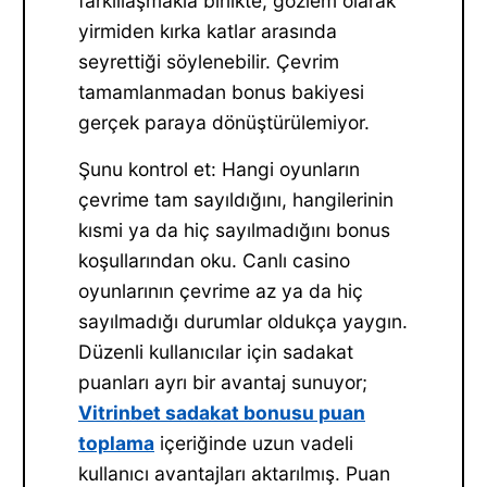
farklılaşmakla birlikte, gözlem olarak
yirmiden kırka katlar arasında
seyrettiği söylenebilir. Çevrim
tamamlanmadan bonus bakiyesi
gerçek paraya dönüştürülemiyor.
Şunu kontrol et: Hangi oyunların
çevrime tam sayıldığını, hangilerinin
kısmi ya da hiç sayılmadığını bonus
koşullarından oku. Canlı casino
oyunlarının çevrime az ya da hiç
sayılmadığı durumlar oldukça yaygın.
Düzenli kullanıcılar için sadakat
puanları ayrı bir avantaj sunuyor;
Vitrinbet sadakat bonusu puan
toplama
içeriğinde uzun vadeli
kullanıcı avantajları aktarılmış. Puan