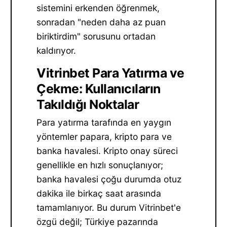
sistemini erkenden öğrenmek,
sonradan "neden daha az puan
biriktirdim" sorusunu ortadan
kaldırıyor.
Vitrinbet Para Yatırma ve
Çekme: Kullanıcıların
Takıldığı Noktalar
Para yatırma tarafında en yaygın
yöntemler papara, kripto para ve
banka havalesi. Kripto onay süreci
genellikle en hızlı sonuçlanıyor;
banka havalesi çoğu durumda otuz
dakika ile birkaç saat arasında
tamamlanıyor. Bu durum Vitrinbet'e
özgü değil; Türkiye pazarında