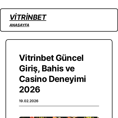
VITRINBET
ANASAYFA
Vitrinbet Güncel
Giriş, Bahis ve
Casino Deneyimi
2026
19.02.2026